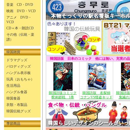
音楽 CD・DVD
映画 DVD・VCD
アニメ DVD・
VCD
CD＋本・朗読CD
その他（伝統・楽
譜）
韓国雑貨
韓国語版 日本のコミック 他には無い、充実の品
ドラマグッズ
パロディグッズ
ハングル表示板
玩具（おもちゃ）
生活用品
ハングル食器
韓国語版コミック
韓国語版 名探偵
韓国語版
呪術廻戦 1巻
コナンVS怪盗キッド
鬼滅の
韓国食器
衣類・布製品
韓国伝統グッズ
季節商品