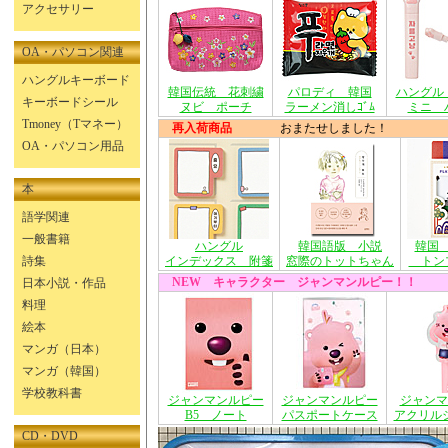
アクセサリー
OA・パソコン関連
ハングルキーボード
韓国伝統 花刺繍
パロディ 韓国
ハングル
キーボードシール
ヌビ ポーチ
ラーメン消しｺﾞﾑ
ミニ 
Tmoney（Tマネー）
再入荷商品
おまたせしました！
OA・パソコン用品
本
語学関連
一般書籍
ハングル
韓国語版 小説
韓国
詩集
インデックス 附箋
窓際のトットちゃん
トン
NEW キャラクター ジャンマンルピー！！
日本小説・作品
料理
絵本
マンガ（日本）
マンガ（韓国）
学校教科書
ジャンマンルピー
ジャンマンルピー
ジャンマ
B5 ノート
パスポートケース
アクリル
CD・DVD