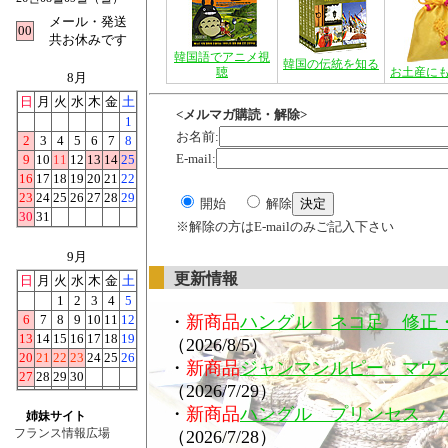
メール・発送
00
共お休みです
韓国語でアニメ視
韓国の伝統を知る
聴
お土産に
8月
日
月
火
水
木
金
土
<メルマガ購読・解除>
1
お名前:
2
3
4
5
6
7
8
E-mail:
9
10
11
12
13
14
25
16
17
18
19
20
21
22
23
24
25
26
27
28
29
開始
解除
30
31
※解除の方はE-mailのみご記入下さい
9月
更新情報
日
月
火
水
木
金
土
1
2
3
4
5
6
7
8
9
10
11
12
・
新商品
ハングル ネコ足 修正
13
14
15
16
17
18
19
（2026/8/5）
20
21
22
23
24
25
26
・
新商品
ジャンマンルピー マウ
27
28
29
30
（2026/7/29）
・
新商品
ハングル プリンセス 
姉妹サイト
フランス情報広場
（2026/7/28）