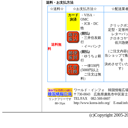
送料・お支払方法
☆送料☆
☆お支払方法☆
☆配送業
カード
・VISA・
決済
OMC
・JCB・DC
クリックポ
他
定型・定形
(前払)
レターパ
・三井住友銀
クロネコヤ
行
佐川急
送料無
・イーバンク
料
（ご注文内容
(前払)
当ショップで
・ゆうちょ銀
を
行
決めさせてい
・一律330円
す）
(5000円以上
ご注文は無
料）
ワールド・インフォ 韓国情報広
〒730-0043 広島県廣島市中区富士見町
TEL/FAX 082-569-6607
リンクフリーです
http://www.korea-info.org/ E-mail:inf
88×31px
(c)Copyright 2005-20