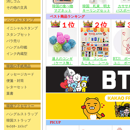
消しゴム
韓国の食べ物
韓国 札束 明太
カササ
その他の文具
マグネット
キーリングセット
パスポー
ベスト商品ランキング
ハングルスタンプ
１位
２位
イニシャルスタンプ
スタンプセット
バラ売り
ハングル印鑑
インク内蔵型
達人のコンギ
韓国 コンビニ
BT21 
（ケース無）
もこもこ シール
ユニ ボ
韓国の手紙用品
メッセージカード
便箋・封筒
レターセット
葉書
韓国アクセサリー
ハングルストラップ
韓国ストラップ
PICUP
ｷｬﾗｸﾀｰ ｽﾄﾗｯﾌﾟ