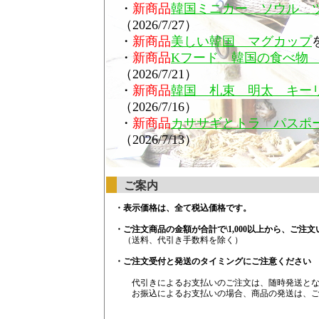
・
新商品
韓国ミニカー ソウル 
（2026/7/27）
・
新商品
美しい韓国 マグカップ
・
新商品
Kフード 韓国の食べ物
（2026/7/21）
・
新商品
韓国 札束 明太 キー
（2026/7/16）
・
新商品
カササギとトラ パスポ
（2026/7/13）
ご案内
・表示価格は、全て税込価格です。
・ご注文商品の金額が合計で\1,000以上から、ご注
（送料、代引き手数料を除く）
・ご注文受付と発送のタイミングにご注意ください
代引きによるお支払いのご注文は、随時発送とな
お振込によるお支払いの場合、商品の発送は、ご