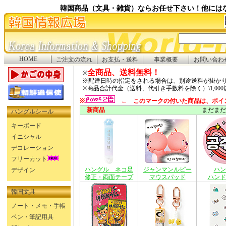
韓国商品（文具・雑貨）ならお任せ下さい！他には
HOME
ご注文の流れ
お支払・送料
事業概要
お問い合わ
全商品、送料無料！
※
※配達日時の指定をされる場合は、別途送料が掛か
※商品合計代金（送料、代引き手数料を除く）\1,00
※
← このマークの付いた商品は、ポイ
新商品
まだまだあります
ハングルシール
キーボード
イニシャル
デコレーション
フリーカット
ハングル ネコ足
ジャンマンルピー
ハン
デザイン
修正・両面テープ
マウスパッド
ハンド
韓国文具
ノート・メモ・手帳
ペン・筆記用具