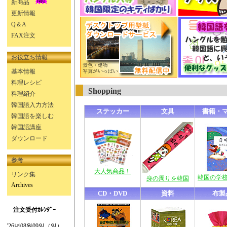
新商品
更新情報
Q＆A
FAX注文
お役立ち情報
基本情報
料理レシピ
Shopping
料理紹介
韓国語入力方法
ステッカー
文具
書籍・
韓国語を楽しむ
韓国語講座
ダウンロード
参考
大人気商品！
リンク集
韓国の学
身の周りを韓国
Archives
CD・DVD
資料
布製
注文受付ｶﾚﾝﾀﾞｰ
'26년08월09일（일）