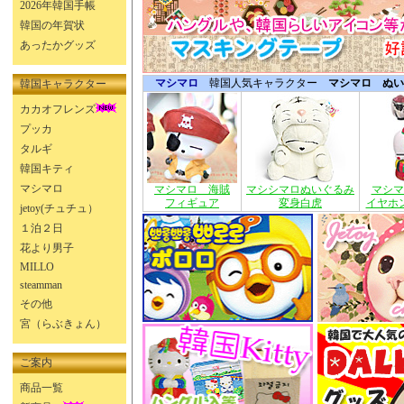
2026年韓国手帳
韓国の年賀状
あったかグッズ
マシマロ
韓国人気キャラクター
マシマロ ぬい
韓国キャラクター
カカオフレンズ
プッカ
タルギ
韓国キティ
マシマロ
マシマロ 海賊
マシシマロぬいぐるみ
マシマ
フィギュア
変身白虎
イヤホ
jetoy(チュチュ）
１泊２日
花より男子
MILLO
steamman
その他
宮（らぶきょん）
ご案内
商品一覧