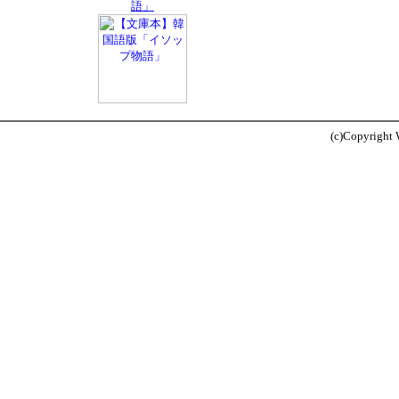
語」
(c)Copyright W