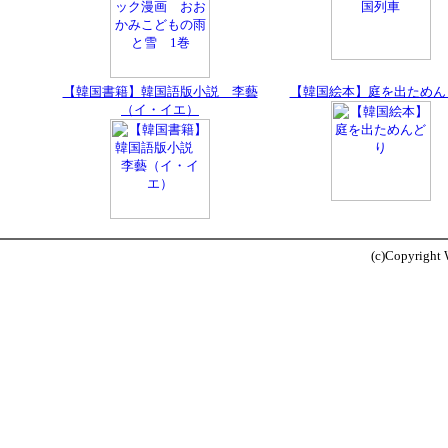
【韓国書籍】韓国語版小説 李藝
【韓国絵本】庭を出ためん
（イ・イエ）
(c)Copyright W