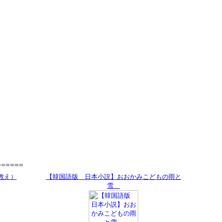
=====
教え）
【韓国語版 日本小説】おおかみこどもの雨と
雪