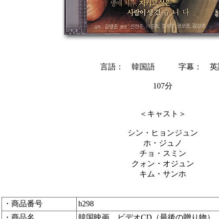
言語： 韓国語 字幕： 英
107分
＜キャスト＞
シン・ヒョンジュン
ホ・ジュノ
チョ・スミン
クォン・オジュン
キム・サンホ
・商品番号
h298
・商品名
韓国映画 ビデオCD（最後の贈り物）