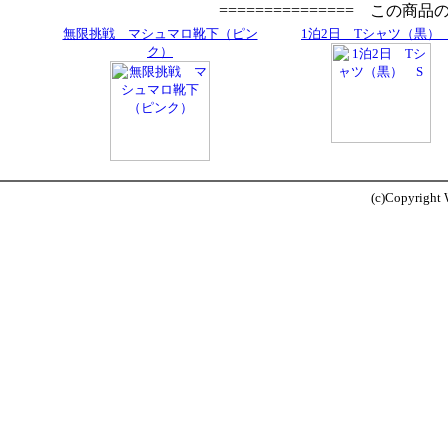
=============== この商
無限挑戦 マシュマロ靴下（ピン
1泊2日 Tシャツ（黒）
ク）
(c)Copyright W