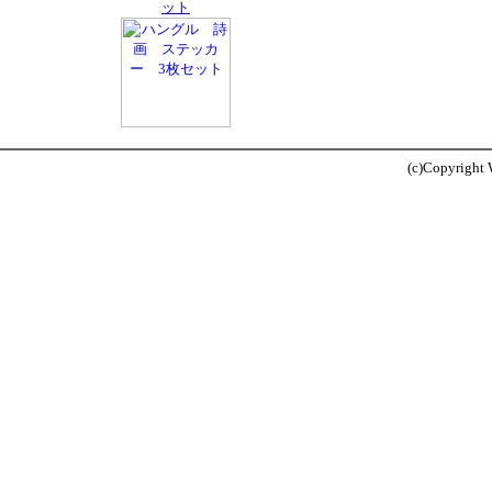
ット
(c)Copyright W