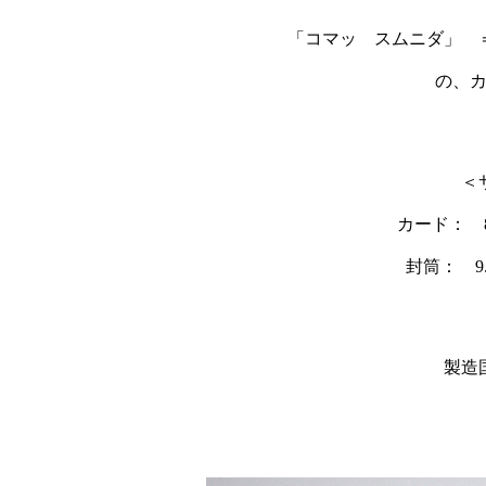
「コマッ スムニダ」 
の、
＜
カード： 8.
封筒： 9.
製造