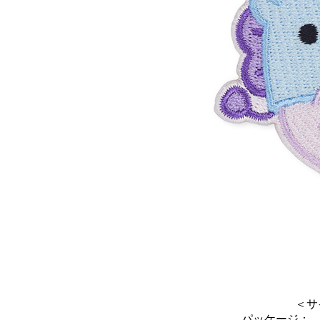
＜サ
パッケージ： 7.