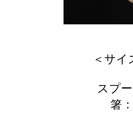
＜サイ
スプー
箸：