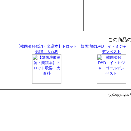
=============== この商
【韓国演歌歌詞・楽譜本】トロット
韓国演歌DVD イ・ミジャ
歌謡 大百科
デンベスト
(c)Copyright W