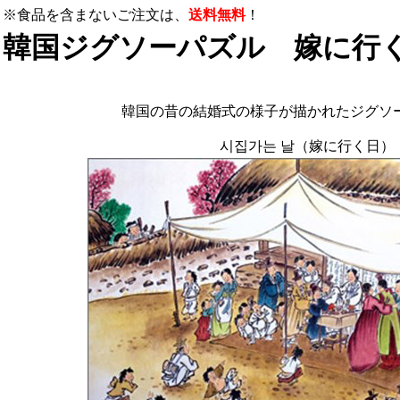
※食品を含まないご注文は、
送料無料
！
韓国ジグソーパズル 嫁に行く日
韓国の昔の結婚式の様子が描かれたジグソ
시집가는 날（嫁に行く日）