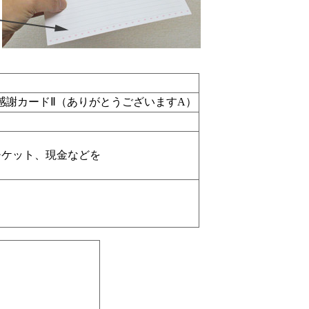
感謝カードⅡ（ありがとうございますA）
。
チケット、現金などを
。