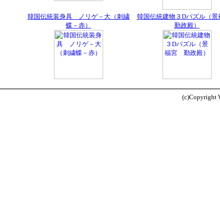
韓国伝統装身具 ノリゲ－大（刺繍
韓国伝統建物３Dパズル（
蝶－赤）
勤政殿）
(c)Copyright W