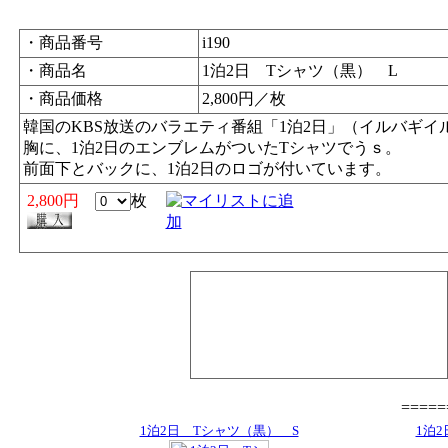
・商品番号
i190
・商品名
1泊2日 Tシャツ（黒） L
・商品価格
2,800円／枚
韓国のKBS放送のバラエティ番組「1泊2日」（イルバギイ
胸に、1泊2日のエンブレムがついたTシャツでうｓ。
前面下とバックに、1泊2日のロゴが付いています。
2,800円
枚
====
1泊2日 Tシャツ（黒） S
1泊