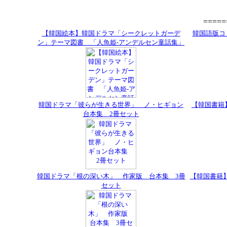
====
【韓国絵本】韓国ドラマ「シークレットガーデ
韓国語版コ
ン」テーマ図書 「人魚姫-アンデルセン童話集」
韓国ドラマ「彼らが生きる世界」 ノ・ヒギョン
【韓国書籍
台本集 2冊セット
韓国ドラマ「根の深い木」 作家版 台本集 3冊
【韓国書籍
セット