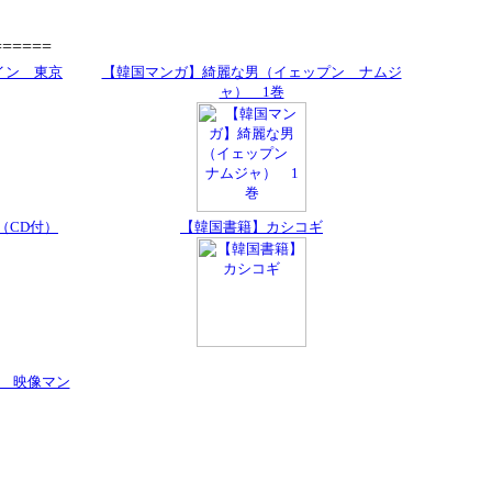
=====
イン 東京
【韓国マンガ】綺麗な男（イェップン ナムジ
ャ） 1巻
（CD付）
【韓国書籍】カシコギ
 映像マン