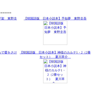
=====
字架 東野圭
【韓国語版 日本小説本】予知夢 東野圭吾
心で愛をさけ
【韓国語版 日本小説本】神様のカルテ1・2（2冊
セット） 夏川草介