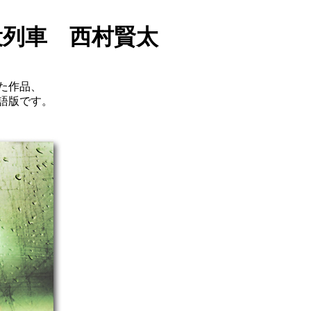
役列車 西村賢太
た作品、
語版です。