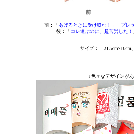
前：「
あげるときに受け取れ！
」「
プレ
後：「
コレ選ぶのに、超苦労した！
サイズ： 21.5cm×16cm
↓色々なデザインが