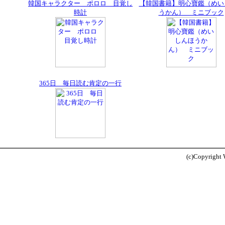
韓国キャラクター ポロロ 目覚し
【韓国書籍】明心寶鑑（めい
時計
うかん） ミニブック
365日 毎日読む肯定の一行
(c)Copyright W