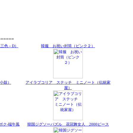
=====
三色－D）
韓服 お祝い封筒（ピンク２）
小鼓）
アイラブコリア ステッチ ミニノート（伝統家
屋）
ボク-端午風
韓国ジグソーパズル 花冠舞女人 2000ピース