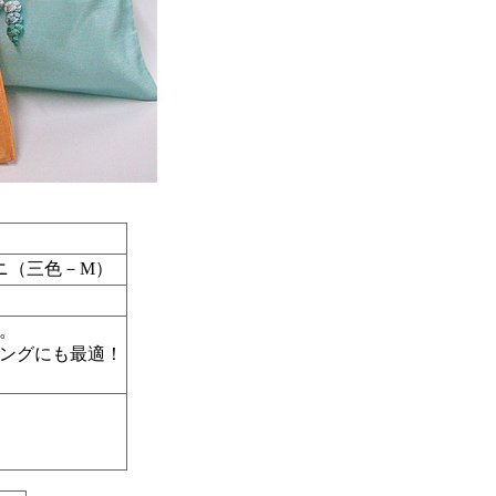
ニ（三色－M）
。
ングにも最適！