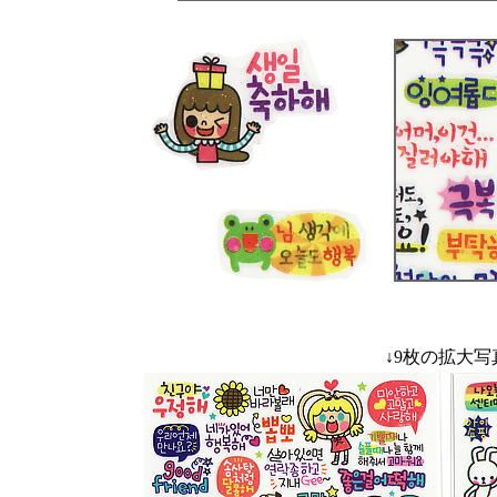
↓9枚の拡大写