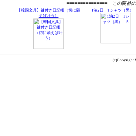
=============== この商
【韓国文具】鍵付き日記帳（切に願
1泊2日 Tシャツ（黒）
えば叶う）
(c)Copyright W