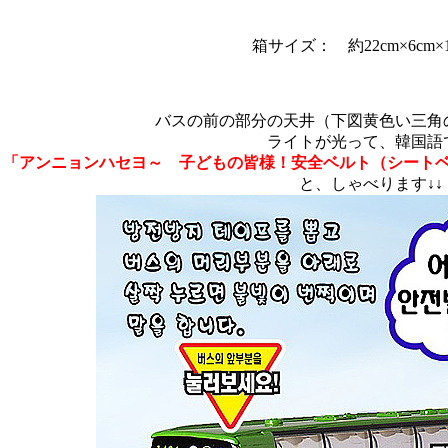
箱サイズ： 約22cm×6cm×12
バスの前の部分の天井（下図黄色い三角
ライトが光って、韓国語
「アンニョンハセヨ～ 子どもの皆様！安全ベルト（シート
と、しゃべります↓↓