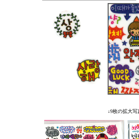
↓9枚の拡大写