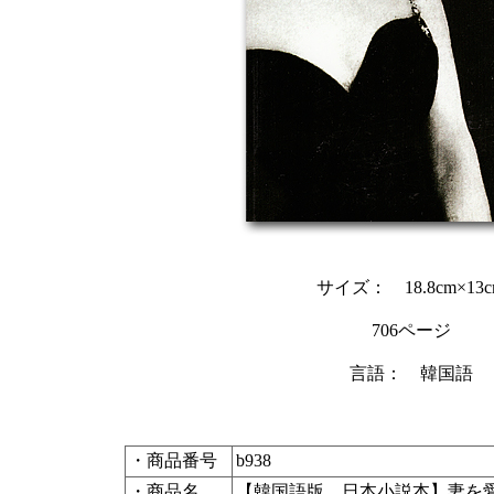
サイズ： 18.8cm×13c
706ページ
言語： 韓国語
・商品番号
b938
・商品名
【韓国語版 日本小説本】妻を