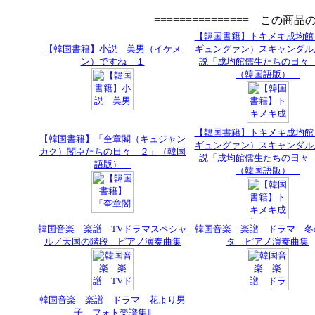
=============== この商
【韓国書籍】トキメキ成均館
【韓国書籍】小説 美男（イケメ
ギュングァン）スキャンダル
ン）ですね １
説「成均館儒生たちの日々
（韓国語版）
【韓国書籍】トキメキ成均館
【韓国書籍】「奎章閣（キュジャン
ギュングァン）スキャンダル
カク）閣臣たちの日々 ２」（韓国
説「成均館儒生たちの日々
語版）
（韓国語版）
韓国音楽 楽譜 TVドラマスペシャ
韓国音楽 楽譜 ドラマ 冬
ル／天国の階段 ピアノ演奏曲集
タ ピアノ演奏曲集
韓国音楽 楽譜 ドラマ 花より男
子 フォト楽譜集Ⅱ