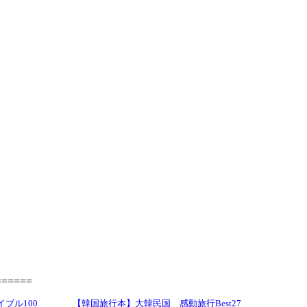
=====
ブル100
【韓国旅行本】大韓民国 感動旅行Best27