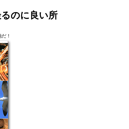
撮るのに良い所
地だ！